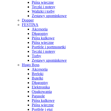
Pióra wieczne
Teczki i notesy
Walizki i torby
Zestawy upominkowe
Dopper
FESTINA
Akcesoria
Długopisy
Pióra kulkowe
Pióra wieczne
Portfele i portmonetki
Teczki i notesy
Torby
Zestawy upominkowe
Hugo Boss
Akcesoria
Breloki
Butelki
Długopisy
Elektronika
Opakowania
Parasole
Pióra kulkowe
Pióra wieczne
Portfele i etui