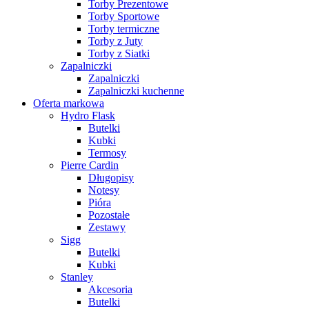
Torby Prezentowe
Torby Sportowe
Torby termiczne
Torby z Juty
Torby z Siatki
Zapalniczki
Zapalniczki
Zapalniczki kuchenne
Oferta markowa
Hydro Flask
Butelki
Kubki
Termosy
Pierre Cardin
Długopisy
Notesy
Pióra
Pozostałe
Zestawy
Sigg
Butelki
Kubki
Stanley
Akcesoria
Butelki