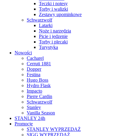
Teczki i notesy
Torby i walizki
Zestawy upominkowe
Schwarzwolf
Latarki
Noże i narzędzia
Picie i jedzenie
Torby i plecaki
Turystyka
Nowości
Cacharel
Cerruti 1881
Dopper
Festina
Hugo Boss
Hydro Flask
Impacto
Pierre Cardin
Schwarzwolf
Stanley
Vanilla Season
STANLEY 24h
Promocje
STANLEY WYPRZEDAŻ
SIGG WYPRZEDAŻ