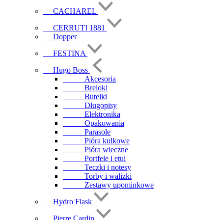
CACHAREL
CERRUTI 1881
Dopper
FESTINA
Hugo Boss
Akcesoria
Breloki
Butelki
Długopisy
Elektronika
Opakowania
Parasole
Pióra kulkowe
Pióra wieczne
Portfele i etui
Teczki i notesy
Torby i walizki
Zestawy upominkowe
Hydro Flask
Pierre Cardin