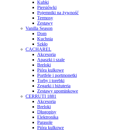
Kubki
Piersiówki
Pojemniki na żywność
Termosy
Zestawy
Vanilla Season
Dom
Kuchnia
Szkło
CACHAREL
Akcesoria
Apaszki i szale
Breloki
Pióra kulkowe
Portfele i portmonetki
Torby i torebki
Zegarki i biżuteria
Zestawy upominkowe
CERRUTI 1881
Akcesoria
Breloki
Długopisy
Elektronika
Parasole
Pióra kulkowe