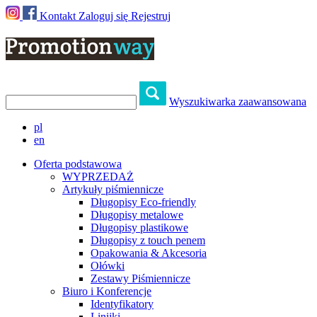
Kontakt
Zaloguj się
Rejestruj
Wyszukiwarka zaawansowana
pl
en
Oferta podstawowa
WYPRZEDAŻ
Artykuły piśmiennicze
Długopisy Eco-friendly
Długopisy metalowe
Długopisy plastikowe
Długopisy z touch penem
Opakowania & Akcesoria
Ołówki
Zestawy Piśmiennicze
Biuro i Konferencje
Identyfikatory
Linijki