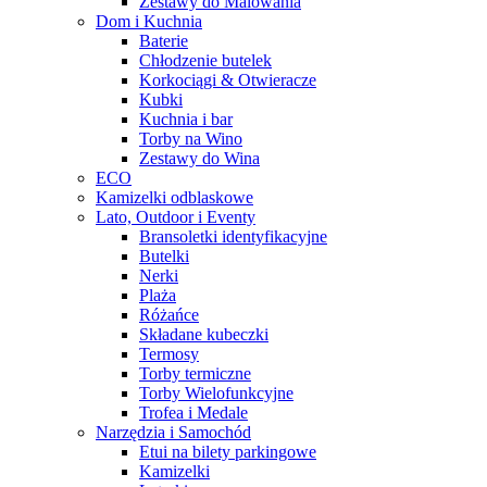
Zestawy do Malowania
Dom i Kuchnia
Baterie
Chłodzenie butelek
Korkociągi & Otwieracze
Kubki
Kuchnia i bar
Torby na Wino
Zestawy do Wina
ECO
Kamizelki odblaskowe
Lato, Outdoor i Eventy
Bransoletki identyfikacyjne
Butelki
Nerki
Plaża
Różańce
Składane kubeczki
Termosy
Torby termiczne
Torby Wielofunkcyjne
Trofea i Medale
Narzędzia i Samochód
Etui na bilety parkingowe
Kamizelki