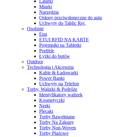
Latarki
Miarki
Narzędzia
Osłony przciwsłoneczne do auta
Uchwyty do Tablic Rej.
Osobiste
Etui
ETUI RFID NA KARTĘ
Pojemniki na Tabletki
Portfele
Łyżki do butów
Outdoor
Technologia i Akcesoria
Kable & Ładowarki
Power Banki
Uchwyty na Telefon
Torby, Walizki & Podróże
Identyfikatory walizek
Kosmetyczki
Nerki
Plecaki
Torby Bawełniane
Torby Na Zakupy
Torby Non-Woven
Torby Plażowe