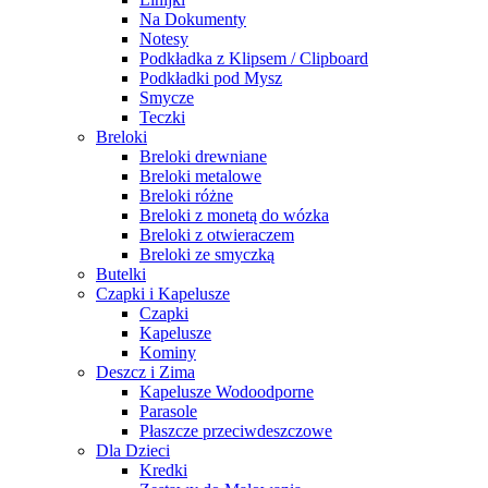
Na Dokumenty
Notesy
Podkładka z Klipsem / Clipboard
Podkładki pod Mysz
Smycze
Teczki
Breloki
Breloki drewniane
Breloki metalowe
Breloki różne
Breloki z monetą do wózka
Breloki z otwieraczem
Breloki ze smyczką
Butelki
Czapki i Kapelusze
Czapki
Kapelusze
Kominy
Deszcz i Zima
Kapelusze Wodoodporne
Parasole
Płaszcze przeciwdeszczowe
Dla Dzieci
Kredki