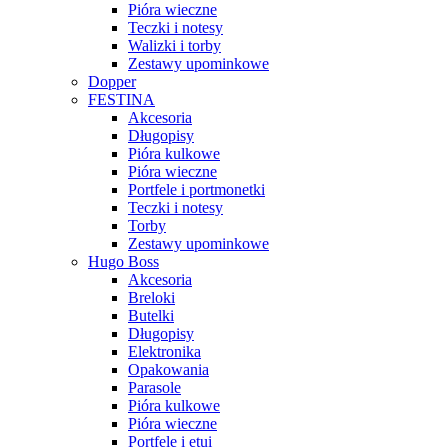
Pióra wieczne
Teczki i notesy
Walizki i torby
Zestawy upominkowe
Dopper
FESTINA
Akcesoria
Długopisy
Pióra kulkowe
Pióra wieczne
Portfele i portmonetki
Teczki i notesy
Torby
Zestawy upominkowe
Hugo Boss
Akcesoria
Breloki
Butelki
Długopisy
Elektronika
Opakowania
Parasole
Pióra kulkowe
Pióra wieczne
Portfele i etui