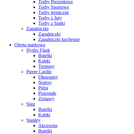
Torby Prezentowe
Torby Sportowe
Torby termiczne
Torby z Juty
Torby z Siatki
Zapalniczki
Zapalniczki
Zapalniczki kuchenne
Oferta markowa
Hydro Flask
Butelki
Kubki
Termosy
Pierre Cardin
Długopisy
Notesy
Pióra
Pozostałe
Zestawy
Sigg
Butelki
Kubki
Stanley
Akcesoria
Butelki