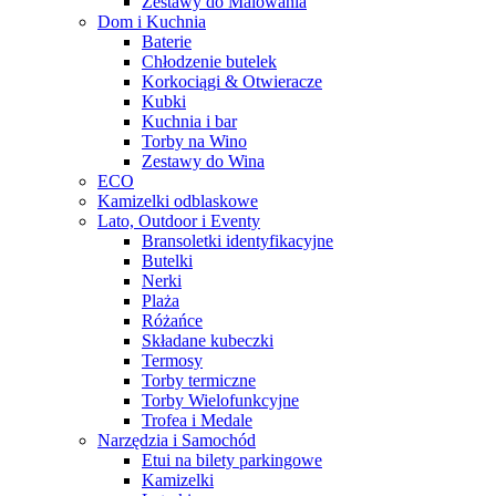
Zestawy do Malowania
Dom i Kuchnia
Baterie
Chłodzenie butelek
Korkociągi & Otwieracze
Kubki
Kuchnia i bar
Torby na Wino
Zestawy do Wina
ECO
Kamizelki odblaskowe
Lato, Outdoor i Eventy
Bransoletki identyfikacyjne
Butelki
Nerki
Plaża
Różańce
Składane kubeczki
Termosy
Torby termiczne
Torby Wielofunkcyjne
Trofea i Medale
Narzędzia i Samochód
Etui na bilety parkingowe
Kamizelki