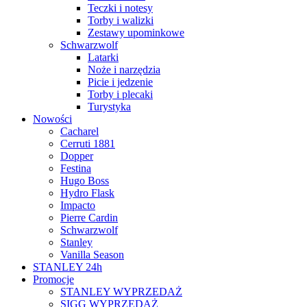
Teczki i notesy
Torby i walizki
Zestawy upominkowe
Schwarzwolf
Latarki
Noże i narzędzia
Picie i jedzenie
Torby i plecaki
Turystyka
Nowości
Cacharel
Cerruti 1881
Dopper
Festina
Hugo Boss
Hydro Flask
Impacto
Pierre Cardin
Schwarzwolf
Stanley
Vanilla Season
STANLEY 24h
Promocje
STANLEY WYPRZEDAŻ
SIGG WYPRZEDAŻ