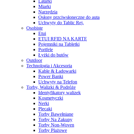
Latarki
Miarki
Narzędzia
Osłony przciwsłoneczne do auta
Uchwyty do Tablic Rej.
Osobiste
Etui
ETUI RFID NA KARTĘ
Pojemniki na Tabletki
Portfele
Łyżki do butów
Outdoor
Technologia i Akcesoria
Kable & Ładowarki
Power Banki
Uchwyty na Telefon
Torby, Walizki & Podróże
Identyfikatory walizek
Kosmetyczki
Nerki
Plecaki
Torby Bawełniane
Torby Na Zakupy
Torby Non-Woven
Torby Plażowe