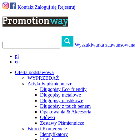
Kontakt
Zaloguj się
Rejestruj
Wyszukiwarka zaawansowana
pl
en
Oferta podstawowa
WYPRZEDAŻ
Artykuły piśmiennicze
Długopisy Eco-friendly
Długopisy metalowe
Długopisy plastikowe
Długopisy z touch penem
Opakowania & Akcesoria
Ołówki
Zestawy Piśmiennicze
Biuro i Konferencje
Identyfikatory
Linijki