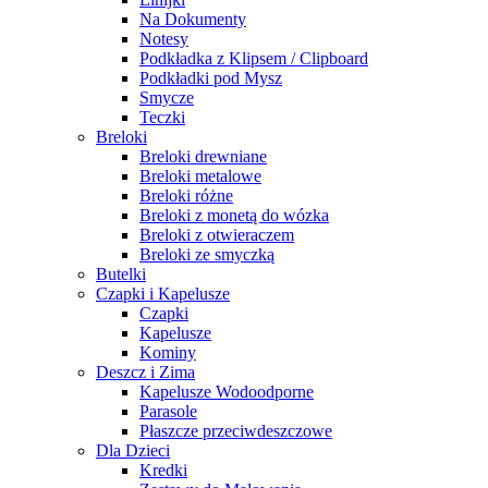
Na Dokumenty
Notesy
Podkładka z Klipsem / Clipboard
Podkładki pod Mysz
Smycze
Teczki
Breloki
Breloki drewniane
Breloki metalowe
Breloki różne
Breloki z monetą do wózka
Breloki z otwieraczem
Breloki ze smyczką
Butelki
Czapki i Kapelusze
Czapki
Kapelusze
Kominy
Deszcz i Zima
Kapelusze Wodoodporne
Parasole
Płaszcze przeciwdeszczowe
Dla Dzieci
Kredki