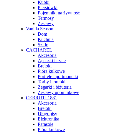
Kubki
Piersiówki
Pojemniki na żywność
Termosy
Zestawy
Vanilla Season
Dom
Kuchnia
Szkło
CACHAREL
Akcesoria
Apaszki i szale
Breloki
Pióra kulkowe
Portfele i portmonetki
Torby i torebki
Zegarki i biżuteria
Zestawy upominkowe
CERRUTI 1881
Akcesoria
Breloki
Długopisy
Elektronika
Parasole
Pióra kulkowe