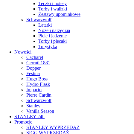
Teczki i notesy
Torby i walizki
Zestawy upominkowe
Schwarzwolf
Latarki
Noże i narzędzia
Picie i jedzenie
Torby i plecaki
Turystyka
Nowości
Cacharel
Cerruti 1881
Dopper
Festina
Hugo Boss
Hydro Flask
Impacto
Pierre Cardin
Schwarzwolf
Stanley
Vanilla Season
STANLEY 24h
Promocje
STANLEY WYPRZEDAŻ
SIGG WYPRZEDAŻ