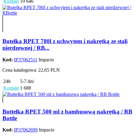
Kontakt
19 646
Butelka RPET 780l z uchwytem i nakrętką ze stali
nierdzewnej / RB...
Kod:
IP37062511
Impacto
Cena katalogowa: 22,65 PLN
24h
5-7 dni
Kontakt
1 688
Buttelka RPET 500 ml z bambusową nakrętką / RB
Bottle
Kod:
IP37062699
Impacto