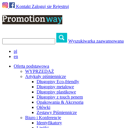
Kontakt
Zaloguj się
Rejestruj
Wyszukiwarka zaawansowana
pl
en
Oferta podstawowa
WYPRZEDAŻ
Artykuły piśmiennicze
Długopisy Eco-friendly
Długopisy metalowe
Długopisy plastikowe
Długopisy z touch penem
Opakowania & Akcesoria
Ołówki
Zestawy Piśmiennicze
Biuro i Konferencje
Identyfikatory
Linijki