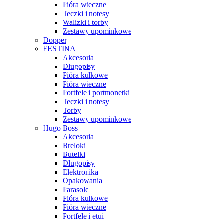
Pióra wieczne
Teczki i notesy
Walizki i torby
Zestawy upominkowe
Dopper
FESTINA
Akcesoria
Długopisy
Pióra kulkowe
Pióra wieczne
Portfele i portmonetki
Teczki i notesy
Torby
Zestawy upominkowe
Hugo Boss
Akcesoria
Breloki
Butelki
Długopisy
Elektronika
Opakowania
Parasole
Pióra kulkowe
Pióra wieczne
Portfele i etui