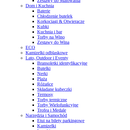
Zestawy do Malowania
Dom i Kuchnia
Baterie
Chłodzenie butelek
Korkociągi & Otwieracze
Kubki
Kuchnia i bar
Torby na Wino
Zestawy do Wina
ECO
Kamizelki odblaskowe
Lato, Outdoor i Eventy
Bransoletki identyfikacyjne
Butelki
Nerki
Plaża
Różańce
Składane kubeczki
Termosy
Torby termiczne
Torby Wielofunkcyjne
Trofea i Medale
Narzędzia i Samochód
Etui na bilety parkingowe
Kamizelki