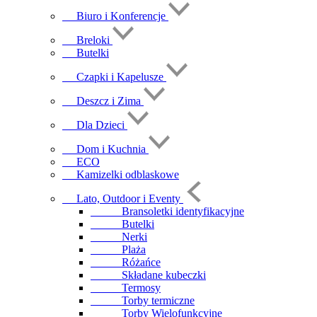
Biuro i Konferencje
Breloki
Butelki
Czapki i Kapelusze
Deszcz i Zima
Dla Dzieci
Dom i Kuchnia
ECO
Kamizelki odblaskowe
Lato, Outdoor i Eventy
Bransoletki identyfikacyjne
Butelki
Nerki
Plaża
Różańce
Składane kubeczki
Termosy
Torby termiczne
Torby Wielofunkcyjne