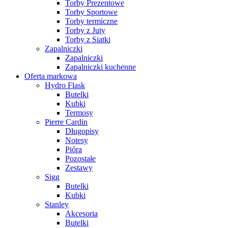
Torby Prezentowe
Torby Sportowe
Torby termiczne
Torby z Juty
Torby z Siatki
Zapalniczki
Zapalniczki
Zapalniczki kuchenne
Oferta markowa
Hydro Flask
Butelki
Kubki
Termosy
Pierre Cardin
Długopisy
Notesy
Pióra
Pozostałe
Zestawy
Sigg
Butelki
Kubki
Stanley
Akcesoria
Butelki