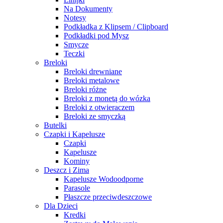
Na Dokumenty
Notesy
Podkładka z Klipsem / Clipboard
Podkładki pod Mysz
Smycze
Teczki
Breloki
Breloki drewniane
Breloki metalowe
Breloki różne
Breloki z monetą do wózka
Breloki z otwieraczem
Breloki ze smyczką
Butelki
Czapki i Kapelusze
Czapki
Kapelusze
Kominy
Deszcz i Zima
Kapelusze Wodoodporne
Parasole
Płaszcze przeciwdeszczowe
Dla Dzieci
Kredki