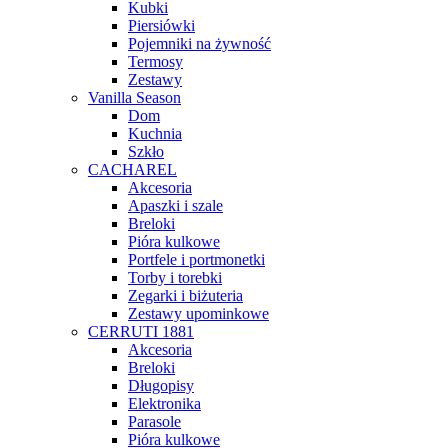
Kubki
Piersiówki
Pojemniki na żywność
Termosy
Zestawy
Vanilla Season
Dom
Kuchnia
Szkło
CACHAREL
Akcesoria
Apaszki i szale
Breloki
Pióra kulkowe
Portfele i portmonetki
Torby i torebki
Zegarki i biżuteria
Zestawy upominkowe
CERRUTI 1881
Akcesoria
Breloki
Długopisy
Elektronika
Parasole
Pióra kulkowe