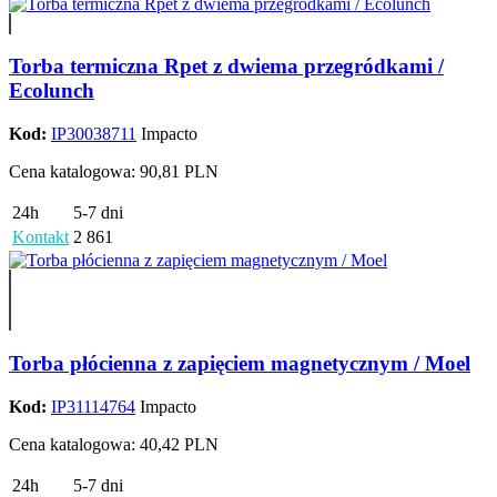
Torba termiczna Rpet z dwiema przegródkami /
Ecolunch
Kod:
IP30038711
Impacto
Cena katalogowa: 90,81 PLN
24h
5-7 dni
Kontakt
2 861
Torba płócienna z zapięciem magnetycznym / Moel
Kod:
IP31114764
Impacto
Cena katalogowa: 40,42 PLN
24h
5-7 dni