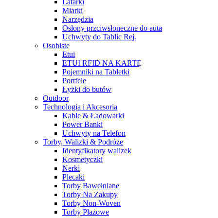
Latarki
Miarki
Narzędzia
Osłony przciwsłoneczne do auta
Uchwyty do Tablic Rej.
Osobiste
Etui
ETUI RFID NA KARTĘ
Pojemniki na Tabletki
Portfele
Łyżki do butów
Outdoor
Technologia i Akcesoria
Kable & Ładowarki
Power Banki
Uchwyty na Telefon
Torby, Walizki & Podróże
Identyfikatory walizek
Kosmetyczki
Nerki
Plecaki
Torby Bawełniane
Torby Na Zakupy
Torby Non-Woven
Torby Plażowe